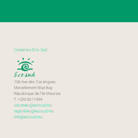
Contactez Eco-Sud
106 Ave des Carangues
Morcellement Blue Bay
République de l'île Maurice
T. +230 6311994
volunteer@ecosud.mu
lagonbleu@ecosud.mu
info@ecosud.mu